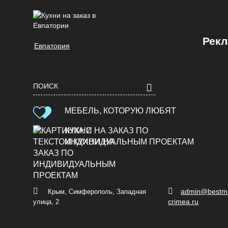
Рекл
Евпатория
Бахчисарай
Красноперекопск
Севастополь
Феодосия
А
Е
Белогорск
Крым
Симферополь
Я
Алушта
Евпатория
МЕБЕЛЬ, КОТОРУЮ ЛЮБЯТ
Судак
Д
С
Армянск
Ялта
К
КУХНИ НА ЗАКАЗ ПО
Ф
ИНДИВИДУАЛЬНЫМ ПРОЕКТАМ
Джанкой
Саки
Б
Керчь
admin@bestm
Крым, Симферополь, Западная
crimea.ru
улица, 2