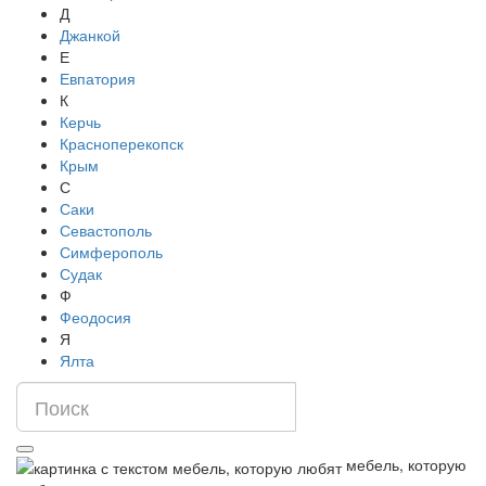
Д
Джанкой
Е
Евпатория
К
Керчь
Красноперекопск
Крым
С
Саки
Севастополь
Симферополь
Судак
Ф
Феодосия
Я
Ялта
мебель, которую