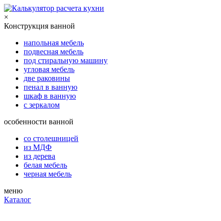
×
Конструкция ванной
напольная мебель
подвесная мебель
под стиральную машину
угловая мебель
две раковины
пенал в ванную
шкаф в ванную
с зеркалом
особенности ванной
со столешницей
из МДФ
из дерева
белая мебель
черная мебель
меню
Каталог