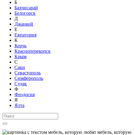
Б
Бахчисарай
Белогорск
Д
Джанкой
Е
Евпатория
К
Керчь
Красноперекопск
Крым
С
Саки
Севастополь
Симферополь
Судак
Ф
Феодосия
Я
Ялта
мебель, которую